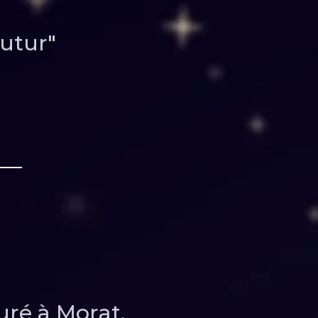
utur"
uré à Morat.