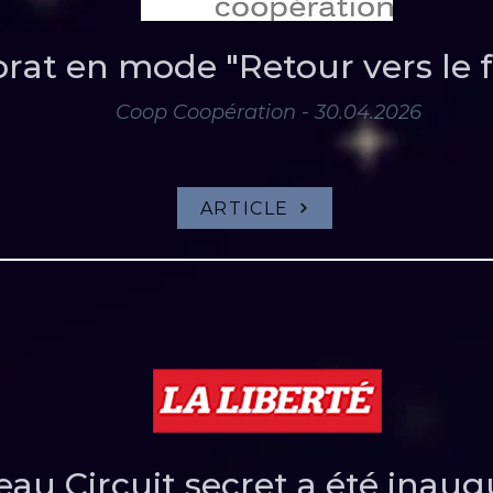
rat en mode "Retour vers le f
Coop Coopération - 30.04.2026
ARTICLE
au Circuit secret a été inaug