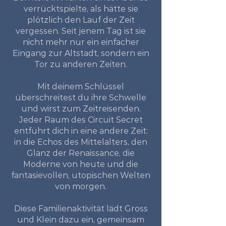
verrücktspielte, als hätte sie
plötzlich den Lauf der Zeit
vergessen. Seit jenem Tag ist sie
nicht mehr nur ein einfacher
Eingang zur Altstadt, sondern ein
Tor zu anderen Zeiten.
Mit deinem Schlüssel
überschreitest du ihre Schwelle
und wirst zum Zeitreisenden.
Jeder Raum des Circuit Secret
entführt dich in eine andere Zeit:
in die Echos des Mittelalters, den
Glanz der Renaissance, die
Moderne von heute und die
fantasievollen, utopischen Welten
von morgen.
Diese Familienaktivität lädt Gross
und Klein dazu ein, gemeinsam