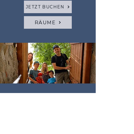
JETZT BUCHEN
RÄUME
Circuit Secret Murten Licht ist
Teil des Murten Licht LAB’s - der
Kreativwerkstatt von Murten
Tourismus, die alle Projekte
zum Thema Licht seit Herbst
2021 in ein neues Bild rückt.
Einzigartige Erlebnisse und