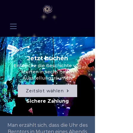
Jetzt buchen
Entdecke die Geschichte von
Murten in sechs hellen
Ausstellungsräumen!
Zeitslot wählen
Sichere Zahlung
Man erzählt sich, dass die Uhr des
Berntors in Murten eines Abends