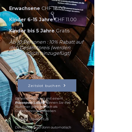
Erwachsene
CHF 18.00
Kinder 6-15 Jahre
CHF 11.00
Kinder bis 5 Jahre
Gratis
Ab 10 Personen : 10% Rabatt auf
den Gesamtpreis
(werden
automatisch hinzugefügt)
AGB
Zeitslot buchen
Bei einer Buchung mit einem
Passeport Loisire
können Sie Ihre
Nummer ganz einfach als
Gutscheincode eingeben.
Beispiel: 123456-PL26
Der Rabatt wird dann automatisch
abgezogen.